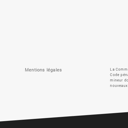
Mentions légales
La Commis
Code péna
mineur do
nouveaux 