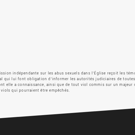
sion indépendante sur les abus sexuels dans l’Église reçoit les tém
l qui lui font obligation d’informer les autorités judiciaires de toute
nt elle a connaissance, ainsi que de tout viol commis sur un majeur 
viols qui pourraient être empêchés.