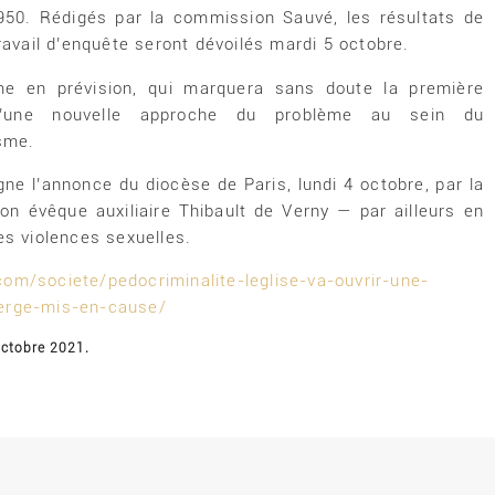
950. Rédigés par la commission Sauvé, les résultats de
ravail d’enquête seront dévoilés mardi 5 octobre.
e en prévision, qui marquera sans doute la première
d’une nouvelle approche du problème au sein du
isme.
ne l’annonce du diocèse de Paris, lundi 4 octobre, par la
on évêque auxiliaire Thibault de Verny — par ailleurs en
s violences sexuelles.
com/societe/pedocriminalite-leglise-va-ouvrir-une-
lerge-mis-en-cause/
 octobre 2021.