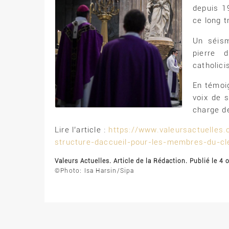
depuis 1
ce long t
Un séism
pierre 
catholic
En témoig
voix de s
charge de
Lire l’article :
https://www.valeursactuelles.
structure-daccueil-pour-les-membres-du-c
Valeurs Actuelles. Article de la Rédaction. Publié le 4
©Photo: Isa Harsin/Sipa