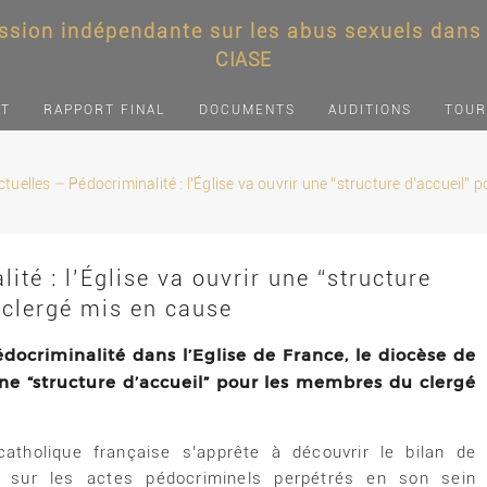
sion indépendante sur les abus sexuels dans l
CIASE
NT
RAPPORT FINAL
DOCUMENTS
AUDITIONS
TOUR
tuelles – Pédocriminalité : l’Église va ouvrir une “structure d’accueil”
ité : l’Église va ouvrir une “structure
 clergé mis en cause
pédocriminalité dans l’Eglise de France, le diocèse de
une “structure d’accueil” pour les membres du clergé
 catholique française s’apprête à découvrir le bilan de
e sur les actes pédocriminels perpétrés en son sein