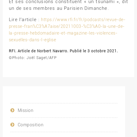
Et ses conclusions constituent « un tsunami », dit
un de ses membres au Parisien Dimanche.
Lire l’article :
https://www.rfi.fr/fr/podcasts/revue-de-
presse-fran%C3%A7aise/20211003-%C3%A0-la-une-de-
la-presse-hebdomadaire-et-magazine-les-violences-
sexuelles-dans-l-eglise
RFI. Article de Norbert Navarro. Publié le 3 octobre 2021.
©Photo: Joël Saget/AFP
Mission
Composition