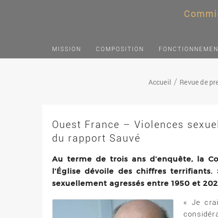
Commis
MISSION
COMPOSITION
FONCTIONNEME
Accueil
Revue de pr
Ouest France – Violences sexuell
du rapport Sauvé
Au terme de trois ans d’enquête, la C
l’Église dévoile des chiffres terrifian
sexuellement agressés entre 1950 et 202
« Je cra
considér