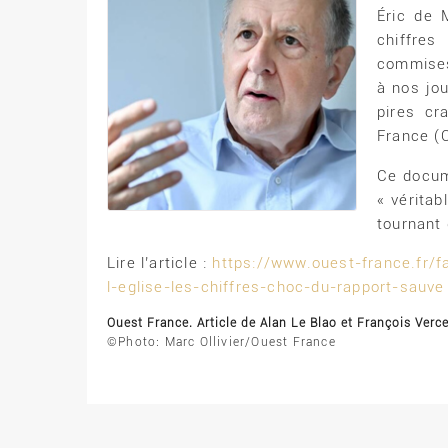
Éric de 
chiffres
commises
à nos jou
pires cr
France (
Ce docum
« véritab
tournant 
Lire l’article :
https://www.ouest-france.fr/f
l-eglise-les-chiffres-choc-du-rapport-sauve
Ouest France. Article de Alan Le Blao et François Verce
©Photo: Marc Ollivier/Ouest France