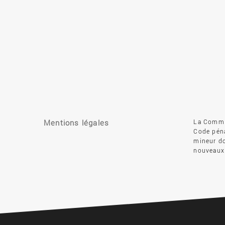
Mentions légales
La Commis
Code péna
mineur do
nouveaux 