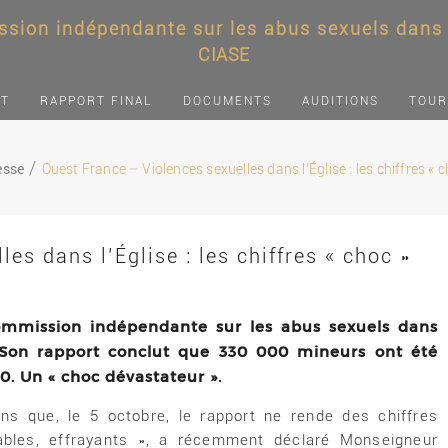
sion indépendante sur les abus sexuels dans l
CIASE
NT
RAPPORT FINAL
DOCUMENTS
AUDITIONS
TOUR
esse
Ouest France – Violences sexuelles dans l’Église : les chiffres «
es dans l’Église : les chiffres « choc »
ommission indépendante sur les abus sexuels dans
ts. Son rapport conclut que 330 000 mineurs ont été
0. Un « choc dévastateur ».
ins que, le 5 octobre, le rapport ne rende des chiffres
ables, effrayants », a récemment déclaré Monseigneur