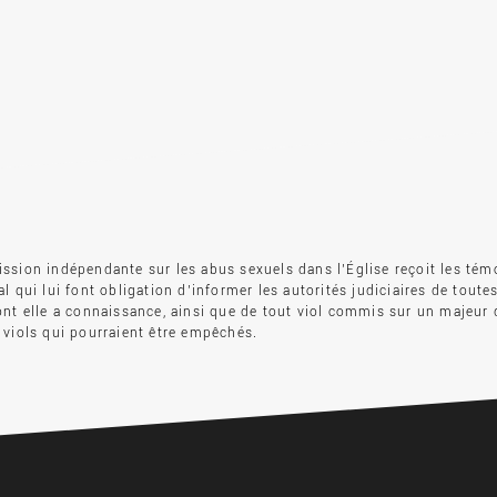
sion indépendante sur les abus sexuels dans l’Église reçoit les tém
l qui lui font obligation d’informer les autorités judiciaires de toute
nt elle a connaissance, ainsi que de tout viol commis sur un majeur 
viols qui pourraient être empêchés.