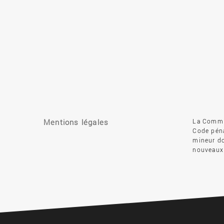
Mentions légales
La Commis
Code péna
mineur do
nouveaux 