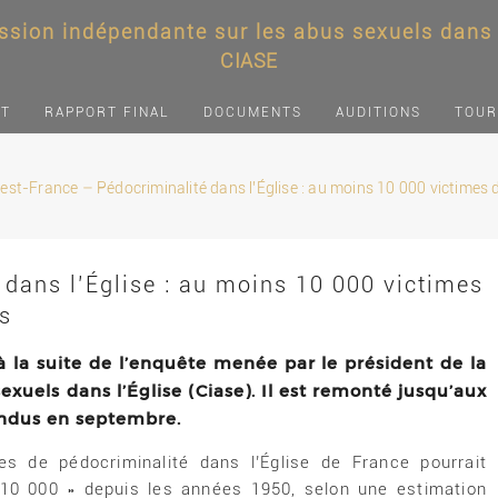
sion indépendante sur les abus sexuels dans l
CIASE
NT
RAPPORT FINAL
DOCUMENTS
AUDITIONS
TOUR
est-France – Pédocriminalité dans l’Église : au moins 10 000 victimes 
dans l’Église : au moins 10 000 victimes
s
 à la suite de l’enquête menée par le président de la
uels dans l’Église (Ciase). Il est remonté jusqu’aux
endus en septembre.
s de pédocriminalité dans l’Église de France pourrait
 10 000 » depuis les années 1950, selon une estimation