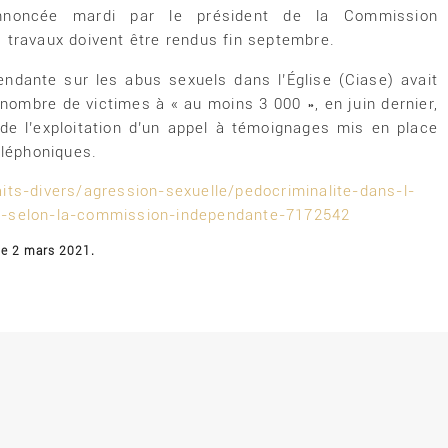
annoncée mardi par le président de la Commission
s travaux doivent être rendus fin septembre.
dante sur les abus sexuels dans l’Église (Ciase) avait
 nombre de victimes à « au moins 3 000 », en juin dernier,
de l’exploitation d’un appel à témoignages mis en place
éléphoniques.
its-divers/agression-sexuelle/pedocriminalite-dans-l-
s-selon-la-commission-independante-7172542
 le 2 mars 2021.