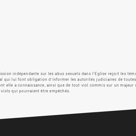
sion indépendante sur les abus sexuels dans l’Église reçoit les tém
l qui lui font obligation d’informer les autorités judiciaires de toute
nt elle a connaissance, ainsi que de tout viol commis sur un majeur 
viols qui pourraient être empêchés.