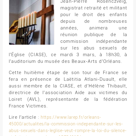
Jean-Pierre Rosenczveig,
magistrat retraité et militant
pour le droit des enfants
depuis de nombreuses
années, animera une
réunion publique de la
commission indépendante
sur les abus sexuels de
l’Église (CIASE), ce mardi 3 mars, à 18h30, à
l’auditorium du musée des Beaux-Arts d’Orléans.
Cette huitième étape de son tour de France se
fera en présence de Laëtitia Atlani-Duault, elle
aussi membre de la CIASE, et d’Hélène Thibault,
directrice de l’association Aide aux victimes du
Loiret (AVL), représentante de la fédération
France Victimes.
Lire l’article :
https://www.larep.fr/orleans-
45000/actualites/la-commission-independante-sur-les-
abus-sexuels-dans-leglise-veut-rompre-la-loi-du-silence-