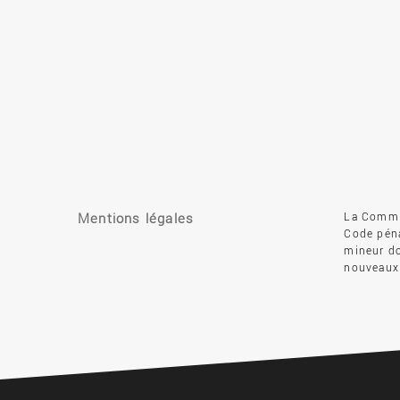
Mentions légales
La Commis
Code péna
mineur do
nouveaux 