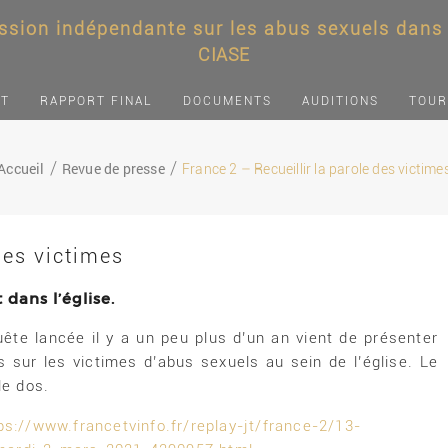
sion indépendante sur les abus sexuels dans l
CIASE
NT
RAPPORT FINAL
DOCUMENTS
AUDITIONS
TOUR
Accueil
Revue de presse
France 2 – Recueillir la parole des victime
des victimes
 dans l’église.
te lancée il y a un peu plus d’un an vient de présenter
s sur les victimes d’abus sexuels au sein de l’église. Le
le dos.
ps://www.francetvinfo.fr/replay-jt/france-2/13-