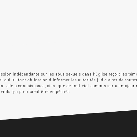
sion indépendante sur les abus sexuels dans l’Église reçoit les tém
l qui lui font obligation d’informer les autorités judiciaires de toute
nt elle a connaissance, ainsi que de tout viol commis sur un majeur 
viols qui pourraient être empêchés.