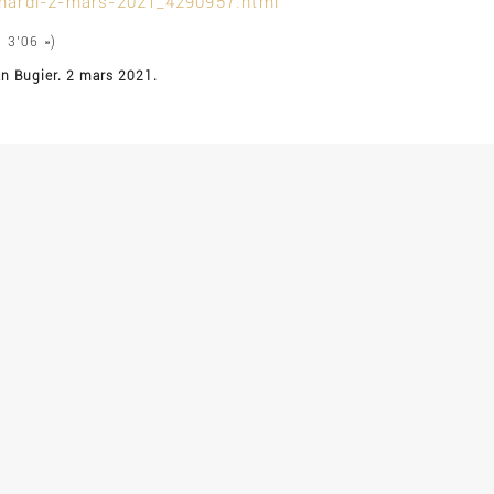
mardi-2-mars-2021_4290957.html
: 3’06 »)
an Bugier. 2 mars 2021.