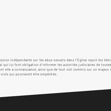
sion indépendante sur les abus sexuels dans l’Église reçoit les tém
l qui lui font obligation d’informer les autorités judiciaires de toute
nt elle a connaissance, ainsi que de tout viol commis sur un majeur 
viols qui pourraient être empêchés.