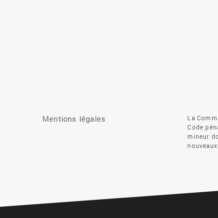
Mentions légales
La Commis
Code péna
mineur do
nouveaux 