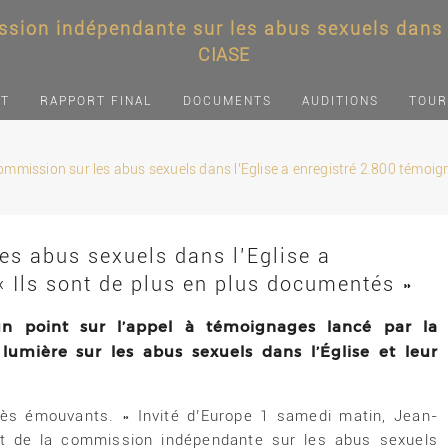
sion indépendante sur les abus sexuels dans l
CIASE
NT
RAPPORT FINAL
DOCUMENTS
AUDITIONS
TOUR
mmission sur les abus sexuels dans l’Eglise a enregistré 2.800 témoign
es abus sexuels dans l’Eglise a
« Ils sont de plus en plus documentés »
un point sur l’appel à témoignages lancé par la
 lumière sur les abus sexuels dans l’Église et leur
ès émouvants. » Invité d’Europe 1 samedi matin, Jean-
t de la commission indépendante sur les abus sexuels