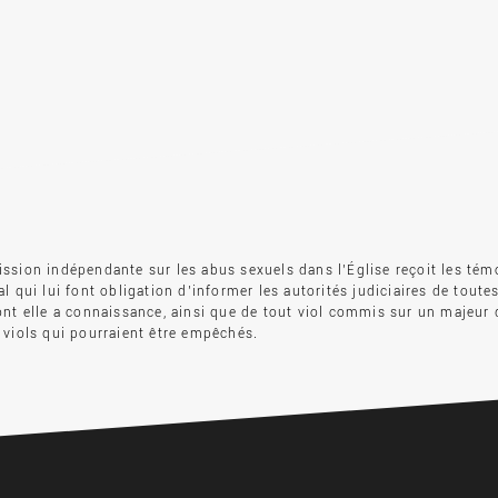
sion indépendante sur les abus sexuels dans l’Église reçoit les tém
l qui lui font obligation d’informer les autorités judiciaires de toute
nt elle a connaissance, ainsi que de tout viol commis sur un majeur 
viols qui pourraient être empêchés.