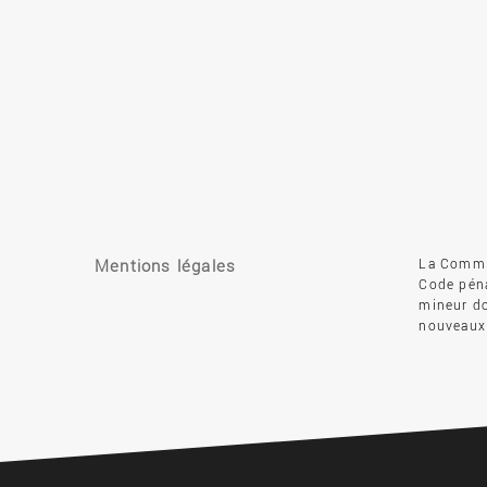
Mentions légales
La Commis
Code péna
mineur do
nouveaux 