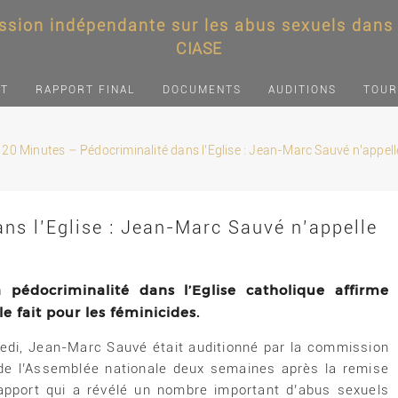
sion indépendante sur les abus sexuels dans l
CIASE
NT
RAPPORT FINAL
DOCUMENTS
AUDITIONS
TOUR
20 Minutes – Pédocriminalité dans l’Eglise : Jean-Marc Sauvé n’appelle
ns l’Eglise : Jean-Marc Sauvé n’appelle
pédocriminalité dans l’Eglise catholique affirme
e fait pour les féminicides.
edi, Jean-Marc Sauvé était auditionné par la commission
 de l’Assemblée nationale deux semaines après la remise
apport qui a révélé un nombre important d’abus sexuels